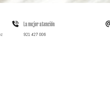
La mejor
atención
ez
921 427 006