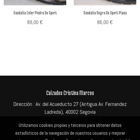
Sandalia Color Piedra De Sport
Sandalia Negra De Sport Plana
89,00 €
86,00 €
Calzados Cristina Marcos
Dirección : Av. del Acueducto 27 (Antigua Av. Fernandez
Ladreda), 40002 Segovia
Email:
info@calzadoscristinamarcos.com
Teléfono :
Utilizamos cookies propias y terceros para obtener datos
921427006
estadísticos de la navegación de nuestros usuarios y mejorar